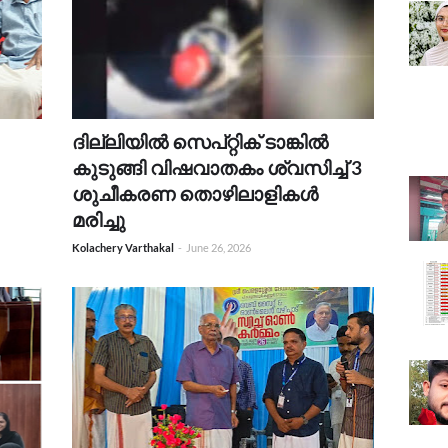
ദില്ലിയിൽ സെപ്റ്റിക് ടാങ്കിൽ
കുടുങ്ങി വിഷവാതകം ശ്വസിച്ച് 3
ശുചീകരണ തൊഴിലാളികൾ
മരിച്ചു
Kolachery Varthakal
-
June 26, 2026