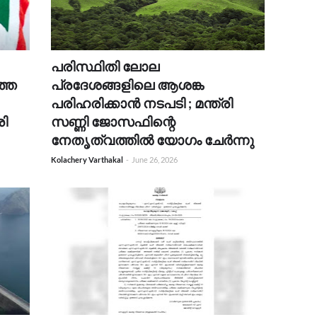
പരിസ്ഥിതി ലോല
്തെ
പ്രദേശങ്ങളിലെ ആശങ്ക
പരിഹരിക്കാൻ നടപടി ; മന്ത്രി
രി
സണ്ണി ജോസഫിന്റെ
നേതൃത്വത്തിൽ യോഗം ചേർന്നു
Kolachery Varthakal
-
June 26, 2026