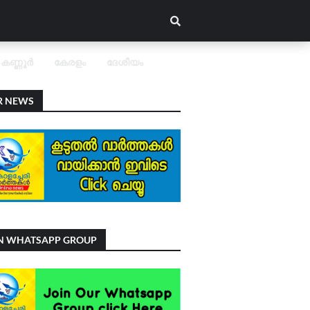
കണ്ണൂർ
കേരളം
ദേശീയം
R NEWS
IN WHATSAPP GROUP