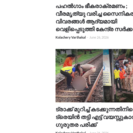
പഹൽഗാം ഭീകരാക്രമണം ;
വീരമൃത്യു വരിച്ച സൈനിക
വിവരങ്ങൾ ആദ്യമായി
വെളിപ്പെടുത്തി കേന്ദ്ര സർക്
Kolachery Varthakal
-
June 26, 2026
ട്രാക്ക് മുറിച്ച് കടക്കുന്നതിനി
ട്രെയിൻ തട്ടി എട്ട് വയസ്സുകാ
ഗുരുതര പരിക്ക്
Kolachery Varthakal
-
June 26, 2026