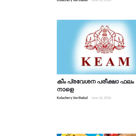
കീം പ്രവേശന പരീക്ഷാ ഫലം
നാളെ
Kolachery Varthakal
-
June 26, 2026