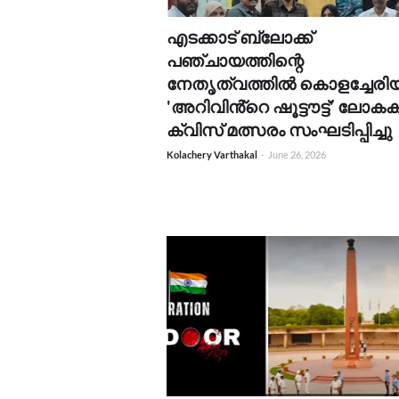
​എടക്കാട് ബ്ലോക്ക്
പഞ്ചായത്തിന്റെ
നേതൃത്വത്തിൽ കൊളച്ചേരി
'അറിവിൻ്റെ ഷൂട്ടൗട്ട്' ലോകകപ
ക്വിസ് മത്സരം സംഘടിപ്പിച്ചു
Kolachery Varthakal
-
June 26, 2026