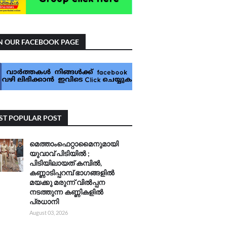
N OUR FACEBOOK PAGE
T POPULAR POST
മെത്താംഫെറ്റാമൈനുമായി
യുവാവ് പിടിയിൽ ;
പിടിയിലായത് കമ്പിൽ,
കണ്ണാടിപ്പറമ്പ് ഭാഗങ്ങളിൽ
മയക്കു മരുന്ന് വിൽപ്പന
നടത്തുന്ന കണ്ണികളിൽ
പ്രധാനി
August 03, 2026