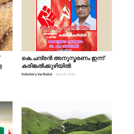
കെ.ചന്ദ്രൻ അനുസ്മരണം ഇന്ന്
ള
കരിങ്കൽക്കുഴിയിൽ
Kolachery Varthakal
-
June 26, 2026