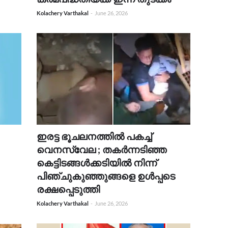
Kolachery Varthakal
-
June 26, 2026
ഇരട്ട ഭൂചലനത്തിൽ പകച്ച്
വെനസ്വേല ; തകർന്നടിഞ്ഞ
കെട്ടിടങ്ങൾക്കടിയിൽ നിന്ന്
പിഞ്ചുകുഞ്ഞുങ്ങളെ ഉൾപ്പടെ
രക്ഷപ്പെടുത്തി
Kolachery Varthakal
-
June 26, 2026