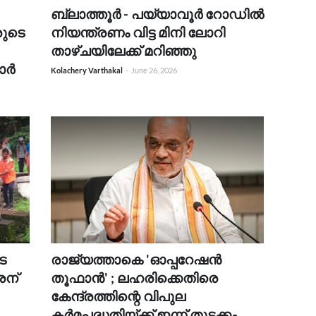
ബ്ലാത്തൂർ - പയ്യാവൂർ റോഡിൽ
രുടെ
നിയന്ത്രണം വിട്ട മിനി ലോറി
താഴ്‌ചയിലേക്ക് മറിഞ്ഞു
കാർ
Kolachery Varthakal
-
June 26, 2026
ടെ
രാജ്യത്താകെ 'ഓപ്പറേഷൻ
രന്
തൂഫാൻ' ; ലഹരിക്കെതിരെ
കേന്ദ്രത്തിന്റെ വിപുല
കർമപദ്ധതിയ്ക്ക് ഇന്ന് തുടക്കം