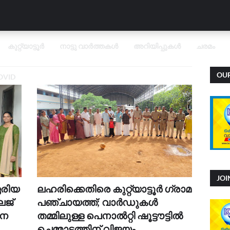
കുറ്റ്യാട്ടൂർ
നാട്ടു വാർത്തകൾ
അറിയിപ്പുകൾ
ചരമം
OU
OVID
JO
ഏരിയ
ലഹരിക്കെതിരെ കുറ്റ്യാട്ടൂർ ഗ്രാമ
േജ്
പഞ്ചായത്ത്; വാർഡുകൾ
വന
തമ്മിലുള്ള പെനാൽറ്റി ഷൂട്ടൗട്ടിൽ
ചെമ്മാടത്തിന് വിജയം