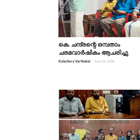
​​കെ. ചന്ദ്രന്റെ ഒമ്പതാം
ചരമവാർഷികം ആചരിച്ചു
Kolachery Varthakal
-
June 26, 2026