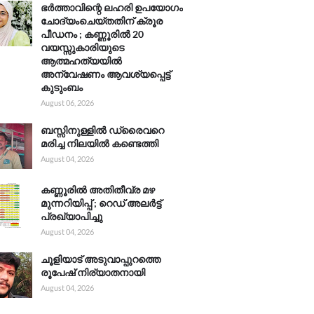
ഭർത്താവിന്റെ ലഹരി ഉപയോഗം
ചോദ്യംചെയ്തതിന് ക്രൂര
പീഡനം ; കണ്ണൂരിൽ 20
വയസ്സുകാരിയുടെ
ആത്മഹത്യയിൽ
അന്വേഷണം ആവശ്യപ്പെട്ട്
കുടുംബം
August 06, 2026
ബസ്സിനുള്ളിൽ ഡ്രൈവറെ
മരിച്ച നിലയിൽ കണ്ടെത്തി
August 04, 2026
കണ്ണൂരിൽ അതിതീവ്ര മഴ
മുന്നറിയിപ്പ് ; റെഡ് അലർട്ട്
പ്രഖ്യാപിച്ചു
August 04, 2026
ചൂളിയാട് അടുവാപ്പുറത്തെ
രൂപേഷ് നിര്യാതനായി
August 04, 2026