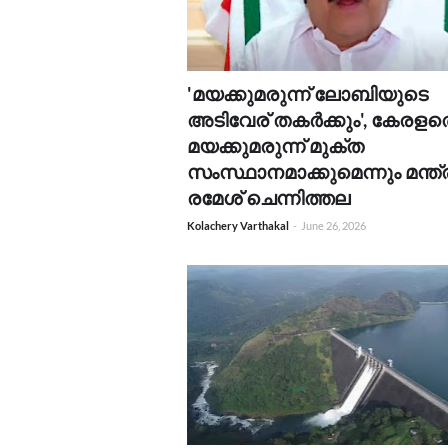
'മയക്കുമരുന്ന് ലോബിയുടെ
അടിവേര് തകർക്കും', കേരളത
മയക്കുമരുന്ന് മുക്ത
സംസ്ഥാനമാക്കുമെന്നും മന്ത്
രമേശ് ചെന്നിത്തല
Kolachery Varthakal
-
June 26, 2026