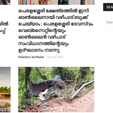
SEA
പെരളശ്ശേരി ക്ഷേത്രത്തിൽ ഇനി
ഓൺലൈനായി വഴിപാട് ബുക്ക്
യിൽ
ചെയ്യാം ; പെരളശ്ശേരി ദേവസ്വം
്പ്
വെബ്സൈറ്റിന്റെയും
ഓൺലൈൻ വഴിപാട്
സംവിധാനത്തിന്റെയും
ഉദ്ഘാടനം നടന്നു
Kolachery Varthakal
-
June 26, 2026