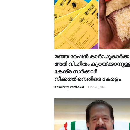
മഞ്ഞ റേഷൻ കാർഡുകാർക്ക്
അരി വിഹിതം കുറയ്ക്കാനുള്
കേന്ദ്ര സർക്കാർ
നീക്കത്തിനെതിരെ കേരളം
Kolachery Varthakal
-
June 26, 2026