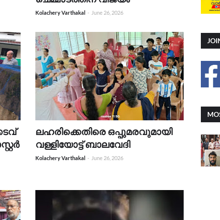
Kolachery Varthakal
-
June 26, 2026
JOI
MOS
കടവ്
ലഹരിക്കെതിരെ ഒപ്പുമരവുമായി
്റ്റർ
വള്ളിയോട്ട് ബാലവേദി
Kolachery Varthakal
-
June 26, 2026