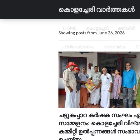
കൊളച്ചേരി വാർത്തകൾ
HOME
കൊളച്ചേരി
മയ്യിൽ
Showing posts from June 26, 2026
വിദ്യാഭ്യാസം
വാണിജ്യം
C
ചട്ടുകപ്പാറ കർഷക സംഘം 
സമ്മേളനം: കൊളച്ചേരി വില്ല
കമ്മിറ്റി ഉൽപ്പന്നങ്ങൾ സംഭാ
ചെയ്തു