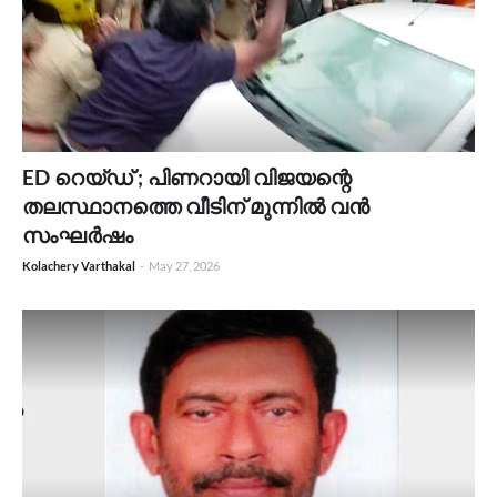
ED റെയ്ഡ് ; പിണറായി വിജയന്റെ
തലസ്ഥാനത്തെ വീടിന് മുന്നിൽ വൻ
സംഘർഷം
Kolachery Varthakal
-
May 27, 2026