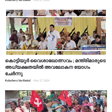
കൊട്ടിയൂർ വൈശാഖോത്സവം ; മന്ത്രിമാരുടെ
അധ്യക്ഷതയിൽ അവലോകന യോഗം
ചേർന്നു
Kolachery Varthakal
-
May 27, 2026