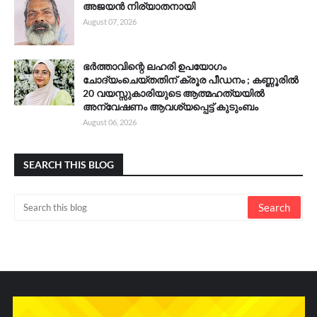
അജയൻ നിര്യാതനായി
August 07, 2026
ഭർത്താവിന്റെ ലഹരി ഉപയോഗം
ചോദ്യംചെയ്തതിന് ക്രൂര പീഡനം ; കണ്ണൂരിൽ
20 വയസ്സുകാരിയുടെ ആത്മഹത്യയിൽ
അന്വേഷണം ആവശ്യപ്പെട്ട് കുടുംബം
August 06, 2026
SEARCH THIS BLOG