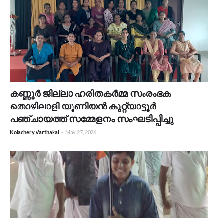
കണ്ണൂർ ജില്ലാ ഹരിതകർമ്മ സംരംഭക
തൊഴിലാളി യൂണിയൻ കുറ്റ്യാട്ടൂർ
പഞ്ചായത്ത് സമ്മേളനം സംഘടിപ്പിച്ചു
Kolachery Varthakal
-
May 27, 2026