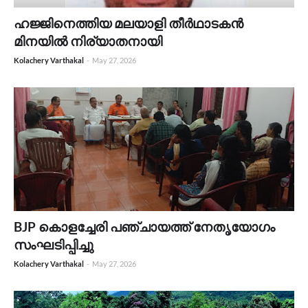
ഹജ്ജിനെത്തിയ മലയാളി തീർഥാടകൻ
മിനയിൽ നിര്യാതനായി
Kolachery Varthakal
-
May 27, 2026
BJP കൊളച്ചേരി പഞ്ചായത്ത് നേതൃയോഗം
സംഘടിപ്പിച്ചു
Kolachery Varthakal
-
May 27, 2026