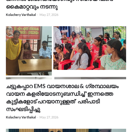
കൈമാറ്റവും നടന്നു
Kolachery Varthakal
-
May 27, 2026
ചട്ടുകപ്പാറ EMS വായനശാല & ഗ്രന്ഥാലയം
വായന കളരിയോടനുബന്ധിച്ച് 'ഇന്നത്തെ
കുട്ടികളോട് പറയാനുള്ളത്' പരിപാടി
സംഘടിപ്പിച്ചു
Kolachery Varthakal
-
May 27, 2026