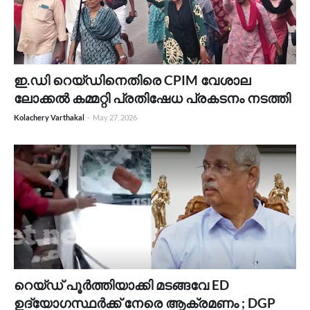
ഇ.ഡി റെയ്ഡിനെതിരെ CPIM വേശാല
ലോക്കൽ കമ്മറ്റി പ്രതിഷേധ പ്രകടനം നടത്തി
Kolachery Varthakal
-
May 27, 2026
റെയ്ഡ് പൂർത്തിയാക്കി മടങ്ങവേ ED
ഉദ്യോഗസ്ഥർക്ക് നേരെ ആക്രമണം ; DGP