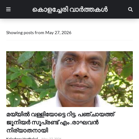
കൊളച്ചേരി വാർത്തകൾ
Showing posts from May 27, 2026
മയ്യിൽ വള്ളിയോട്ടെ റിട്ട. പഞ്ചായത്ത്‌
ജൂനിയർ സൂപ്രണ്ട് എം .രാഘവൻ
നിര്യാതനായി
Kolachery Varthakal
-
May 27, 2026