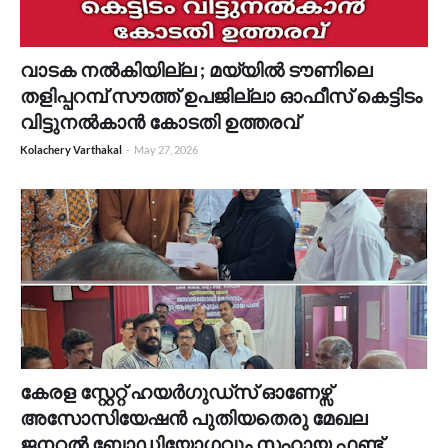
വാടക നൽകിയില്ല ; മയ്യിൽ ടൗണിലെ
തളിപ്പറമ്പ് സൗത്ത് ഉപജില്ലാ ഓഫീസ് കെട്ടിടം
വിട്ടുനൽകാൻ കോടതി ഉത്തരവ്
Kolachery Varthakal
-
May 27, 2026
കേരള സ്റ്റേറ്റ് ഹയർഗുഡ്സ് ഓണേഴ്സ്
അസോസിയേഷൻ പുതിയതെരു മേഖല
ജനറൽ ബോഡിയോഗവും സഹായ ഫണ്ട്