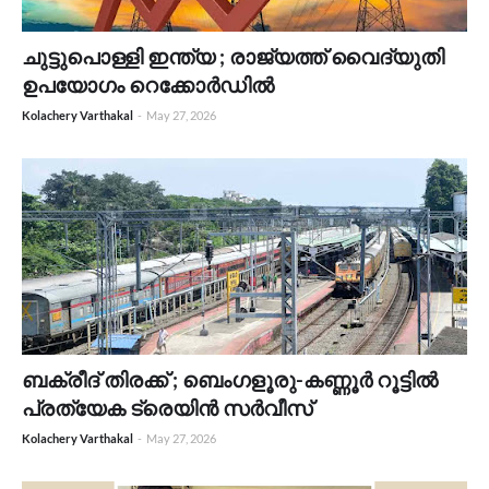
ചുട്ടുപൊള്ളി ഇന്ത്യ ; രാജ്യത്ത് വൈദ്യുതി
ഉപയോഗം റെക്കോർഡിൽ
Kolachery Varthakal
-
May 27, 2026
ബക്രീദ് തിരക്ക് ; ബെംഗളൂരു-കണ്ണൂർ റൂട്ടിൽ
പ്രത്യേക ട്രെയിൻ സർവീസ്
Kolachery Varthakal
-
May 27, 2026