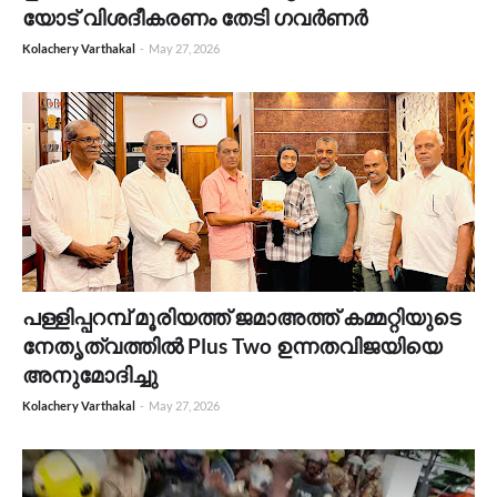
യോട് വിശദീകരണം തേടി ഗവർണർ
Kolachery Varthakal
-
May 27, 2026
പള്ളിപ്പറമ്പ് മൂരിയത്ത് ജമാഅത്ത് കമ്മറ്റിയുടെ
നേതൃത്വത്തിൽ Plus Two ഉന്നതവിജയിയെ
അനുമോദിച്ചു
Kolachery Varthakal
-
May 27, 2026