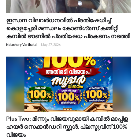
ഇന്ധന വിലവർധനവിൽ പ്രതിഷേധിച്ച്
കൊളച്ചേരി മണ്ഡലം കോൺഗ്രസ് കമ്മിറ്റി
കമ്പിൽ ടൗണിൽ പ്രതിഷേധ പ്രകടനം നടത്തി
Kolachery Varthakal
-
May 27, 2026
Plus Two; മിന്നും വിജയവുമായി കമ്പിൽ മാപ്പിള
ഹയർ സെക്കൻഡറി സ്കൂൾ, പ്ലസ്ടുവിന് 100%
വിജയം