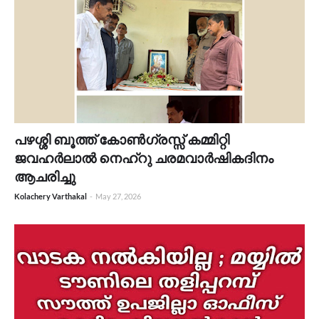
പഴശ്ശി ബൂത്ത് കോൺഗ്രസ്സ് കമ്മിറ്റി
ജവഹർലാൽ നെഹ്റു ചരമവാർഷികദിനം
ആചരിച്ചു
Kolachery Varthakal
-
May 27, 2026