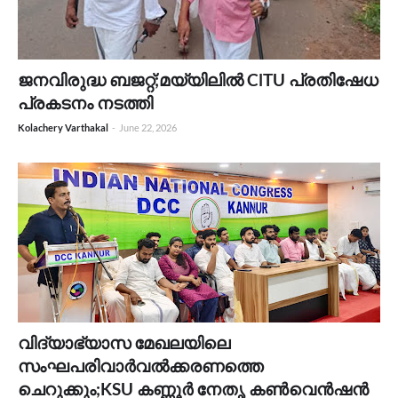
ജനവിരുദ്ധ ബജറ്റ്;മയ്യിലിൽ ClTU പ്രതിഷേധ
പ്രകടനം നടത്തി
Kolachery Varthakal
-
June 22, 2026
വിദ്യാഭ്യാസ മേഖലയിലെ
സംഘപരിവാർവൽക്കരണത്തെ
ചെറുക്കും;KSU കണ്ണൂർ നേതൃ കൺവെൻഷൻ