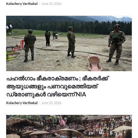
Kolachery Varthakal
-
June 22, 2026
പഹൽഗാം ഭീകരാക്രമണം ; ഭീകരർക്ക്
ആയുധങ്ങളും പണവുമെത്തിയത്
ഡ്രോണുകൾ വഴിയെന്ന് NIA
Kolachery Varthakal
-
June 22, 2026