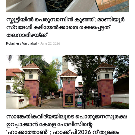
സ്കൂട്ടിയിൽ പെരുമ്പാമ്പിൻ കുഞ്ഞ് ; ​മാണിയൂർ
സ്വദേശി കടിയേൽക്കാതെ രക്ഷപ്പെട്ടത്
തലനാരിഴയ്ക്ക്
Kolachery Varthakal
-
June 22, 2026
സാങ്കേതികവിദ്യയിലൂടെ പൊതുജനസുരക്ഷ
ഉറപ്പാക്കാൻ കേരള പോലീസിന്റെ
'ഹാക്കത്തോൺ' ; ഹാക്ക് പി 2026 ന് തുടക്കം