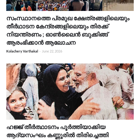
സംസ്ഥാനത്തെ പ്രമുഖ ക്ഷേത്രങ്ങളിലെയും
തീർഥാടന കേന്ദ്രങ്ങളിലെയും തിരക്ക്
നിയന്ത്രണം ; ഓൺലൈൻ ബുക്കിങ്ങ്
ആരംഭിക്കാൻ ആലോചന
Kolachery Varthakal
-
June 22, 2026
ഹജ്ജ് തീർത്ഥാടനം പൂർത്തിയാക്കിയ
ആദ്യസംഘം കണ്ണൂരിൽ തിരിച്ചെത്തി