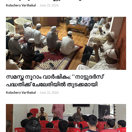
Kolachery Varthakal
-
June 22, 2026
സമസ്ത നൂറാം വാർഷികം; ''നാട്ടുദർസ്'
പദ്ധതിക്ക് ചേലേരിയിൽ തുടക്കമായി
Kolachery Varthakal
-
June 22, 2026