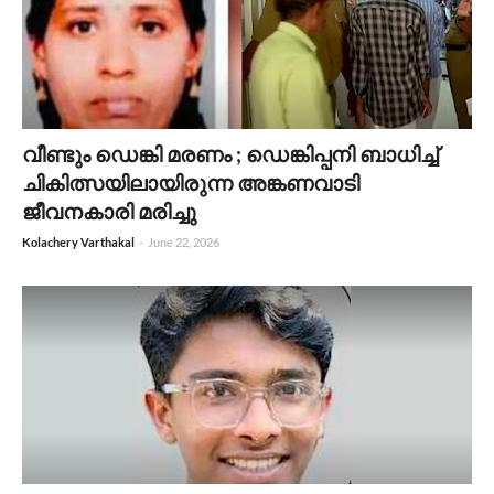
വീണ്ടും ഡെങ്കി മരണം ; ഡെങ്കിപ്പനി ബാധിച്ച്
ചികിത്സയിലായിരുന്ന അങ്കണവാടി
ജീവനകാരി മരിച്ചു
Kolachery Varthakal
-
June 22, 2026