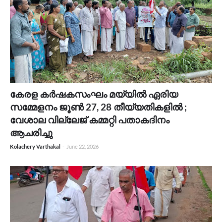
കേരള കർഷകസംഘം മയ്യിൽ ഏരിയ
സമ്മേളനം ജൂൺ 27, 28 തീയ്യതികളിൽ ;
വേശാല വില്ലേജ് കമ്മറ്റി പതാകദിനം
ആചരിച്ചു
Kolachery Varthakal
-
June 22, 2026