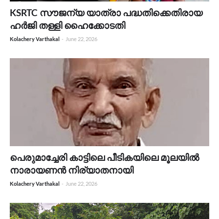
KSRTC സൗജന്യ യാത്രാ പദ്ധതിക്കെതിരായ
ഹർജി തള്ളി ഹൈക്കോടതി
Kolachery Varthakal
-
June 22, 2026
പെരുമാച്ചേരി കാട്ടിലെ പീടികയിലെ മൂലയിൽ
നാരായണൻ നിര്യാതനായി
Kolachery Varthakal
-
June 22, 2026