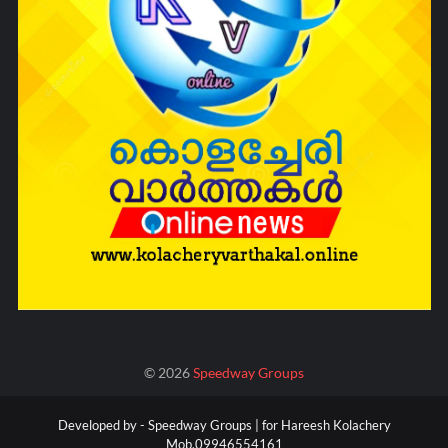
©
2026
Speedway Groups
Developed by -
Speedway Groups | for Hareesh Kolachery
Mob.09946554161