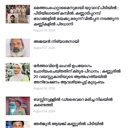
മെത്താംഫെറ്റാമൈനുമായി യുവാവ് പിടിയിൽ ;
പിടിയിലായത് കമ്പിൽ, കണ്ണാടിപ്പറമ്പ്
ഭാഗങ്ങളിൽ മയക്കു മരുന്ന് വിൽപ്പന നടത്തുന്ന
കണ്ണികളിൽ പ്രധാനി
August 03, 2026
അജയൻ നിര്യാതനായി
August 07, 2026
ഭർത്താവിന്റെ ലഹരി ഉപയോഗം
ചോദ്യംചെയ്തതിന് ക്രൂര പീഡനം ; കണ്ണൂരിൽ
20 വയസ്സുകാരിയുടെ ആത്മഹത്യയിൽ
അന്വേഷണം ആവശ്യപ്പെട്ട് കുടുംബം
August 06, 2026
ബസ്സിനുള്ളിൽ ഡ്രൈവറെ മരിച്ച നിലയിൽ
കണ്ടെത്തി
August 04, 2026
അർജുൻ ആയങ്കി കണ്ണൂരിൽ പിടിയിൽ