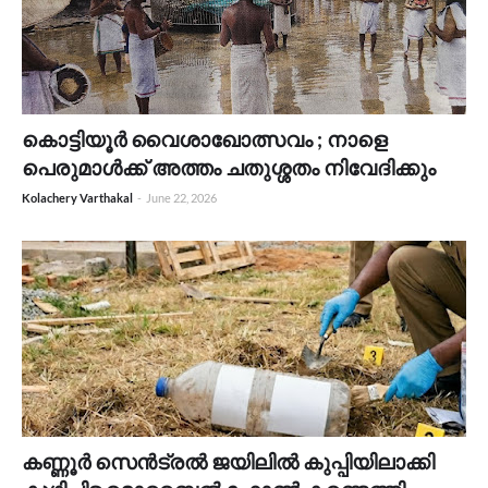
കൊട്ടിയൂർ വൈശാഖോത്സവം ; നാളെ
പെരുമാൾക്ക് അത്തം ചതുശ്ശതം നിവേദിക്കും
Kolachery Varthakal
-
June 22, 2026
കണ്ണൂർ സെൻട്രൽ ജയിലിൽ കുപ്പിയിലാക്കി