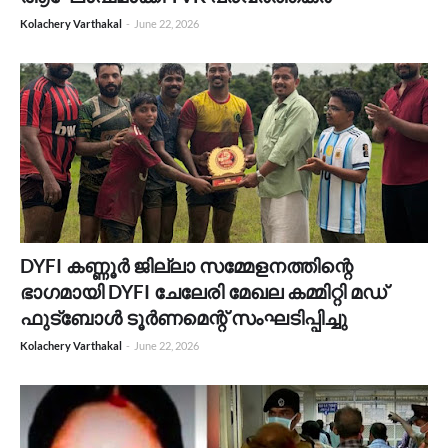
Kolachery Varthakal
-
June 22, 2026
DYFI കണ്ണൂർ ജില്ലാ സമ്മേളനത്തിന്റെ
ഭാഗമായി DYFI ചേലേരി മേഖല കമ്മിറ്റി മഡ്
ഫുട്ബോൾ ടൂർണമെന്റ് സംഘടിപ്പിച്ചു
Kolachery Varthakal
-
June 22, 2026