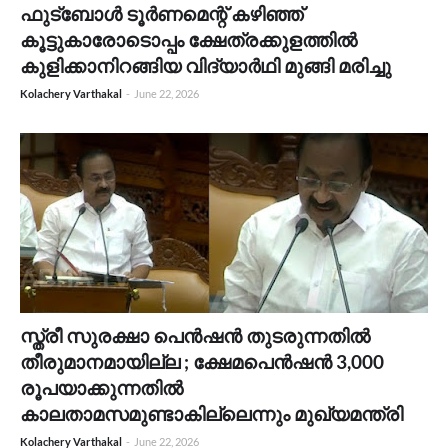
ഫുട്ബോൾ ടൂർണമെന്റ് കഴിഞ്ഞ്
കൂട്ടുകാരോടൊപ്പം ക്ഷേത്രക്കുളത്തിൽ
കുളിക്കാനിറങ്ങിയ വിദ്യാർഥി മുങ്ങി മരിച്ചു
Kolachery Varthakal
-
June 22, 2026
സ്ത്രീ സുരക്ഷാ പെൻഷൻ തുടരുന്നതിൽ
തീരുമാനമായില്ല ; ക്ഷേമപെൻഷൻ 3,000
രൂപയാക്കുന്നതിൽ
കാലതാമസമുണ്ടാകില്ലെന്നും മുഖ്യമന്ത്രി
Kolachery Varthakal
-
June 22, 2026