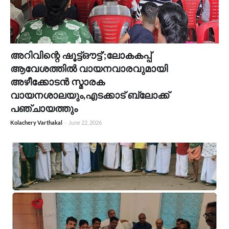
അറിവിന്റെ ഷൂട്ട്‌ഔട്ട്’;ലോകകപ്പ്
ആവേശത്തിൽ വായനവാരവുമായി
അഴീക്കോടൻ സ്മാരക
വായനശാലയും,എടക്കാട് ബ്ലോക്ക്
പഞ്ചായത്തും
Kolachery Varthakal
-
June 22, 2026