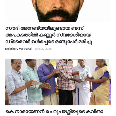
സൗദി അറേബ്യയിലുണ്ടായ ബസ്
അപകടത്തിൽ കണ്ണൂര്‍ സ്വദേശിയായ
ഡ്രൈവർ ഉള്‍പ്പെടെ രണ്ടുപേർ മരിച്ചു
Kolachery Varthakal
-
June 22, 2026
കെ.നാരായണൻ ചെറുപഴശ്ശിയുടെ കവിതാ