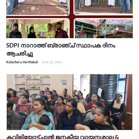
SDPI നാറാത്ത് ബ്രാഞ്ച് സ്ഥാപക ദിനം
ആചരിച്ചു
Kolachery Varthakal
-
June 22, 2026
കവിളിയോട്ട്ചാൽ ജനകീയ വായനശാല &