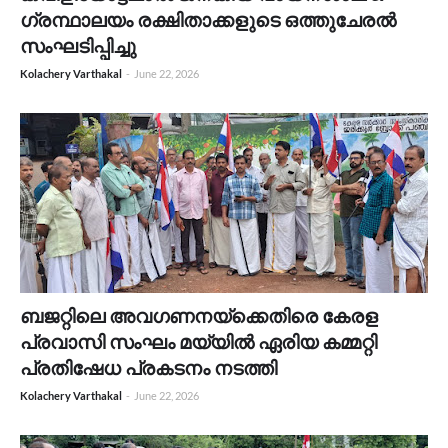
ഗ്രന്ഥാലയം രക്ഷിതാക്കളുടെ ഒത്തുചേരൽ
സംഘടിപ്പിച്ചു
Kolachery Varthakal
-
June 22, 2026
ബജറ്റിലെ അവഗണനയ്‌ക്കെതിരെ കേരള
പ്രവാസി സംഘം മയ്യിൽ ഏരിയ കമ്മറ്റി
പ്രതിഷേധ പ്രകടനം നടത്തി
Kolachery Varthakal
-
June 22, 2026