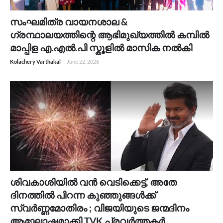
സംഘമിത്ര വായനശാല &
ഗ്രന്ഥാലയത്തിന്റെ ആഭിമുഖ്യത്തിൽ കമ്പിൽ
മാപ്പിള എ.എൽ.പി സ്കൂളിൽ മാസിക നൽകി
Kolachery Varthakal
-
June 22, 2026
ശിവകാശിയിൽ വൻ വെടിക്കെട്ട്, അതേ
ദിനത്തിൽ പിറന്ന കുഞ്ഞുങ്ങൾക്ക്
സ്വർണ്ണമോതിരം ; വിജയിയുടെ ജന്മദിനം
ആഘോഷമാക്കി TVK പ്രവർത്തകർ