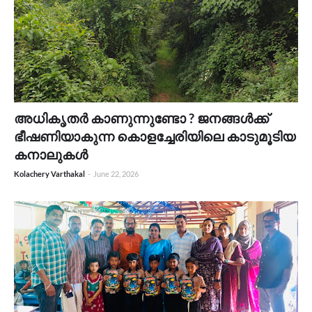
അധികൃതർ കാണുന്നുണ്ടോ ? ജനങ്ങൾക്ക്
ഭീഷണിയാകുന്ന കൊളച്ചേരിയിലെ കാടുമൂടിയ
കനാലുകൾ
Kolachery Varthakal
-
June 22, 2026