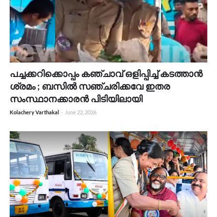
പച്ചക്കറിക്കൊപ്പം കഞ്ചാവ് ഒളിപ്പിച്ച് കടത്താൻ
ശ്രമം ; ബസിൽ സഞ്ചരിക്കവേ ഇതര
സംസ്ഥാനക്കാരൻ പിടിയിലായി
Kolachery Varthakal
-
June 22, 2026