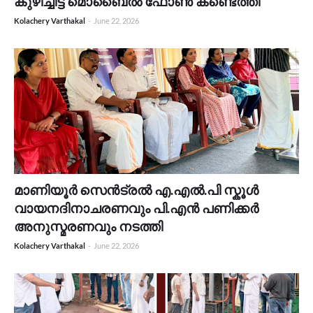
കുഴിച്ചിട്ട മൊബൈൽ ഫോൺ കണ്ടെത്തി
Kolachery Varthakal
-
June 22, 2026
മാണിയൂർ സെൻട്രൽ എ.എൽ.പി സ്കൂൾ
വായനദിനാചരണവും പി.എൻ പണിക്കർ
അനുസ്മരണവും നടത്തി
Kolachery Varthakal
-
June 22, 2026